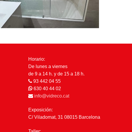
Horario:
De lunes a viernes
de 9 a 14 h. y de 15 a 18 h.
93 442 04 55
630 40 44 02
info@vidreco.cat
Exposición:
C/ Viladomat, 31 08015 Barcelona
Taller: