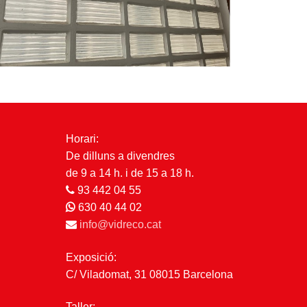
Horari:
De dilluns a divendres
de 9 a 14 h. i de 15 a 18 h.
93 442 04 55
630 40 44 02
info@vidreco.cat
Exposició:
C/ Viladomat, 31 08015 Barcelona
Taller: