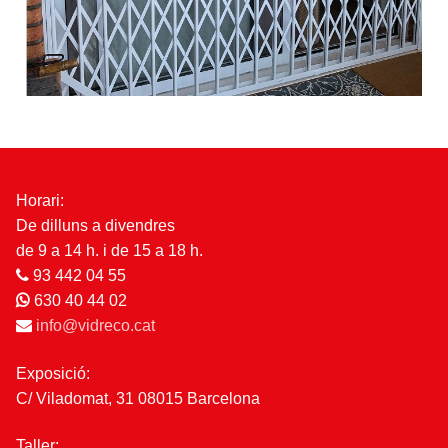
Horari:
De dilluns a divendres
de 9 a 14 h. i de 15 a 18 h.
93 442 04 55
630 40 44 02
info@vidreco.cat
Exposició:
C/ Viladomat, 31 08015 Barcelona
Taller: