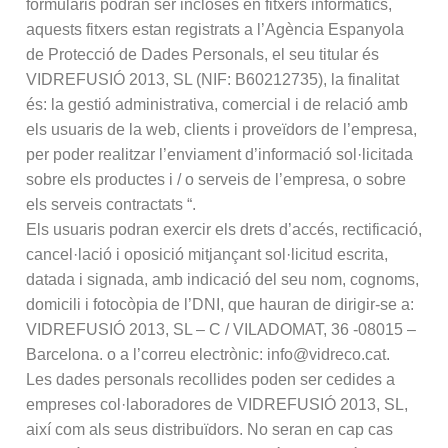
formularis podran ser incloses en fitxers informàtics,
aquests fitxers estan registrats a l’Agència Espanyola
de Protecció de Dades Personals, el seu titular és
VIDREFUSIÓ 2013, SL (NIF: B60212735), la finalitat
és: la gestió administrativa, comercial i de relació amb
els usuaris de la web, clients i proveïdors de l’empresa,
per poder realitzar l’enviament d’informació sol·licitada
sobre els productes i / o serveis de l’empresa, o sobre
els serveis contractats “.
Els usuaris podran exercir els drets d’accés, rectificació,
cancel·lació i oposició mitjançant sol·licitud escrita,
datada i signada, amb indicació del seu nom, cognoms,
domicili i fotocòpia de l’DNI, que hauran de dirigir-se a:
VIDREFUSIÓ 2013, SL – C / VILADOMAT, 36 -08015 –
Barcelona. o a l’correu electrònic: info@vidreco.cat.
Les dades personals recollides poden ser cedides a
empreses col·laboradores de VIDREFUSIÓ 2013, SL,
així com als seus distribuïdors. No seran en cap cas