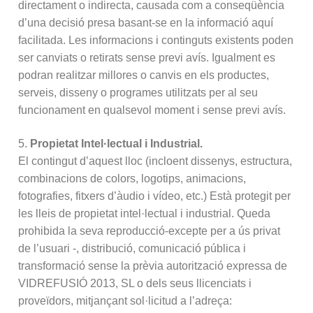
directament o indirecta, causada com a conseqüència
d’una decisió presa basant-se en la informació aquí
facilitada. Les informacions i continguts existents poden
ser canviats o retirats sense previ avís. Igualment es
podran realitzar millores o canvis en els productes,
serveis, disseny o programes utilitzats per al seu
funcionament en qualsevol moment i sense previ avís.
5.
Propietat Intel·lectual i Industrial.
El contingut d’aquest lloc (incloent dissenys, estructura,
combinacions de colors, logotips, animacions,
fotografies, fitxers d’àudio i vídeo, etc.) Està protegit per
les lleis de propietat intel·lectual i industrial. Queda
prohibida la seva reproducció-excepte per a ús privat
de l’usuari -, distribució, comunicació pública i
transformació sense la prèvia autorització expressa de
VIDREFUSIÓ 2013, SL o dels seus llicenciats i
proveïdors, mitjançant sol·licitud a l’adreça: