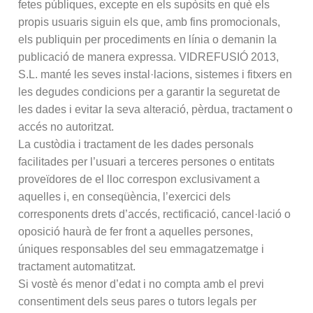
fetes públiques, excepte en els supòsits en què els
propis usuaris siguin els que, amb fins promocionals,
els publiquin per procediments en línia o demanin la
publicació de manera expressa. VIDREFUSIÓ 2013,
S.L. manté les seves instal·lacions, sistemes i fitxers en
les degudes condicions per a garantir la seguretat de
les dades i evitar la seva alteració, pèrdua, tractament o
accés no autoritzat.
La custòdia i tractament de les dades personals
facilitades per l’usuari a terceres persones o entitats
proveïdores de el lloc correspon exclusivament a
aquelles i, en conseqüència, l’exercici dels
corresponents drets d’accés, rectificació, cancel·lació o
oposició haurà de fer front a aquelles persones,
úniques responsables del seu emmagatzematge i
tractament automatitzat.
Si vostè és menor d’edat i no compta amb el previ
consentiment dels seus pares o tutors legals per