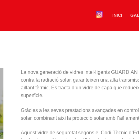
INICI
GAL
La nova
generació
de vidres
intel·ligents
GUARDIAN
contra
la radiació
solar
, garanteixen una
alta transmis
aïllant
tèrmic.
Es
tracta
d’
un vidre de
capa
que reduei
superfície.
Gràcies
a les seves prestacions
avançades
en contro
solar
, combinant
així
la protecció
solar amb
l’aïllamen
Aquest
vidre
de seguretat segons
el Codi
Tècnic
d’Ed