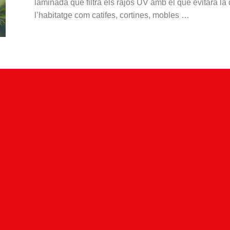
laminada
que filtra els
rajos
UV amb
el que
evitarà
la
l’habitatge com
catifes,
cortines,
mobles
…