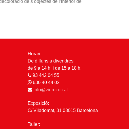
decoloració
dels
objectes
de
l’interior
de
Horari:
De dilluns a divendres
de 9 a 14 h. i de 15 a 18 h.
93 442 04 55
630 40 44 02
info@vidreco.cat
Exposició:
C/ Viladomat, 31 08015 Barcelona
Taller: