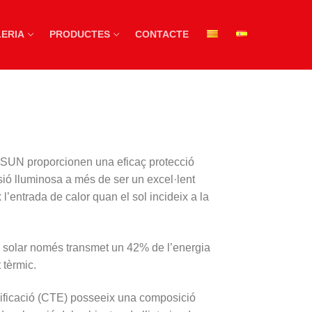
ERIA
PRODUCTES
CONTACTE
SUN
proporcionen
una eficaç
protecció
sió
lluminosa
a més de ser
un excel·lent
x
l’entrada de calor
quan el sol
incideix
a la
l
solar només
transmet un
42%
de l’energia
t
tèrmic.
ificació
(
CTE
)
posseeix
una composició